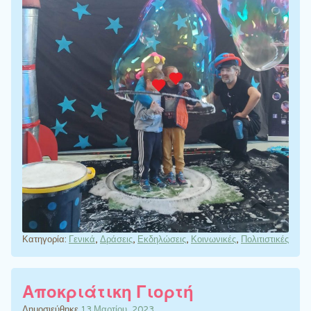
Κατηγορία:
Γενικά
,
Δράσεις
,
Εκδηλώσεις
,
Κοινωνικές
,
Πολιτιστικές
Αποκριάτικη Γιορτή
Δημοσιεύθηκε
13 Μαρτίου, 2023