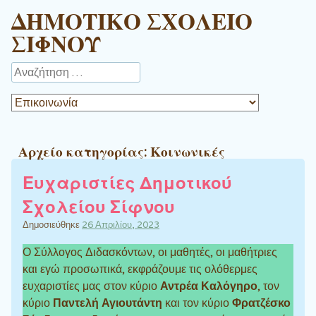
ΔΗΜΟΤΙΚΟ ΣΧΟΛΕΙΟ
ΣΙΦΝΟΥ
Αναζήτηση
Αρχείο κατηγορίας:
Κοινωνικές
Ευχαριστίες Δημοτικού
Σχολείου Σίφνου
Δημοσιεύθηκε
26 Απριλίου, 2023
Ο Σύλλογος Διδασκόντων, οι μαθητές, οι μαθήτριες
και εγώ προσωπικά, εκφράζουμε τις ολόθερμες
ευχαριστίες μας στον κύριο
Αντρέα Καλόγηρο
, τον
κύριο
Παντελή Αγιουτάντη
και τον κύριο
Φρατζέσκο