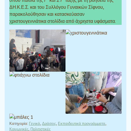
όπου παιδιά της
Γ΄
και
ΣΤ΄
τάξης με τη βοήθεια της
ΔΗ.Κ.Ε.Σ. και του Συλλόγου Γυναικών Σίφνου,
παρακολούθησαν και κατασκεύασαν
χριστουγεννιάτικα στολίδια από άχρηστα υφάσματα.
Κατηγορία:
Γενικά
,
Δράσεις
,
Εκπαιδευτικά προγράμματα
,
Κοινωνικές
,
Πολιτιστικές